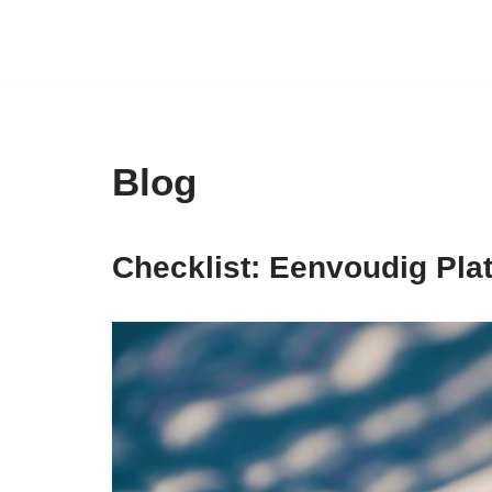
Ga
naar
de
inhoud
Blog
Checklist: Eenvoudig Pl